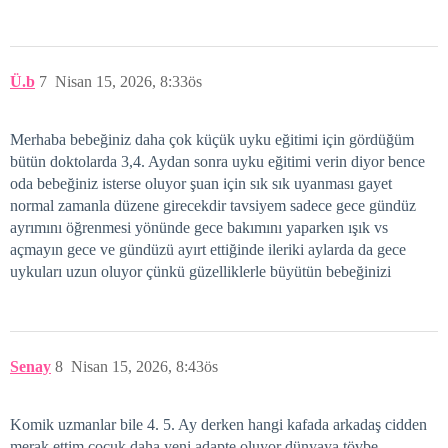
Ü.b
7
Nisan 15, 2026, 8:33ös
Merhaba bebeğiniz daha çok küçük uyku eğitimi için gördüğüm
bütün doktolarda 3,4. Aydan sonra uyku eğitimi verin diyor bence
oda bebeğiniz isterse oluyor şuan için sık sık uyanması gayet
normal zamanla düzene girecekdir tavsiyem sadece gece gündüz
ayrımını öğrenmesi yönünde gece bakımını yaparken ışık vs
açmayın gece ve gündüzü ayırt ettiğinde ileriki aylarda da gece
uykuları uzun oluyor çünkü güzelliklerle büyütün bebeğinizi
Senay
8
Nisan 15, 2026, 8:43ös
Komik uzmanlar bile 4. 5. Ay derken hangi kafada arkadaş cidden
merak ettim çocuk daha yeni adapte oluyor dünyaya tövbe