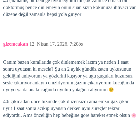
40 çıkmamış bır bebege uyku eğitimi mi çok zalimce o nasıl bır
doktormuş bence dinlemeyın onun suan sızın kokunuza ihtiyacı var
düzene değil zamanla hepsi yola gırıyor
gizemcakan
12
Nisan 17, 2026, 7:20ös
Canım bazen kurallarıda çok dinlememek lazım ya neden 1 saat
sonra uyutasın ki mesela? Şu an 2 aylık gündüz zaten uykusunun
geldiğini anlıyorum ya gözlerini kaşıyor ya agu guguları huzursuz
sesle çıkarıyor anlayıp emziriyorum gazını çıkarıyorum kucağımda
uyuyo ya da anakucağında uyutup yatağına alıyorum
40ı çıkmadan önce bizimde çok düzensizdi ama emzir gaz çıkar
uyut 1 saat sonra acıkıp uyansın derken aynı süreçler tekrar
ediyordu. Ama önceliğin hep bebeğine göre hareket etmek olsun