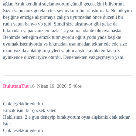
ağlar. Artık kendimi suçlamıyorum çünkü geçeceğini biliyorum.
Sizin yapmanız gereken tek şey uyku rutini oluşturmak. Ne bileyim
beşiğine emziğe alıştırmaya çalışın uyutmadan önce düzenli bir
rutin yapın banyo vb gibi. Şimdi size alışmıyor gibi gelse de
bıkmadan yaparsanız en fazla 1 ay sonra adapte olmaya başlar.
Benimde bebeğim emzik tutmuyordu öğürüyodu yada beşikte
uyumak istemiyordu vs bıkmadan usanmadan tekrar ede ede size
uzun yazıda anlattığım şeyleri yaptım alıştı 2 aylıkken falan 3
aylııkende düzeni iyice oturdu. Denemekten vazgeçmeyin yani.
BuluttanTut
16
Nisan 19, 2026, 5:46ös
Çok teşekkür ederim
Emzik işini bir çözsek zaten
Haklısınız, 2 e gün deneyip bırakıyorum oysa alışkankık sık tekrar
ister
Çok teşekkür ederim