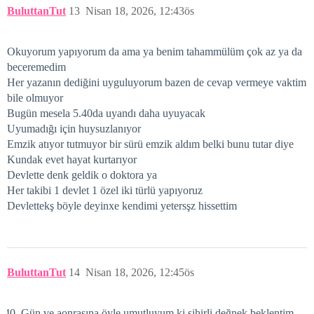
BuluttanTut
13
Nisan 18, 2026, 12:43ös
Okuyorum yapıyorum da ama ya benim tahammülüm çok az ya da
beceremedim
Her yazanın dediğini uyguluyorum bazen de cevap vermeye vaktim
bile olmuyor
Bugün mesela 5.40da uyandı daha uyuyacak
Uyumadığı için huysuzlanıyor
Emzik atıyor tutmuyor bir sürü emzik aldım belki bunu tutar diye
Kundak evet hayat kurtarıyor
Devlette denk geldik o doktora ya
Her takibi 1 devlet 1 özel iki türlü yapıyoruz
Devlettekş böyle deyinxe kendimi yetersşz hissettim
BuluttanTut
14
Nisan 18, 2026, 12:45ös
Gün ve aonrasına öyle umutluyum ki sihirli değnek beklentim