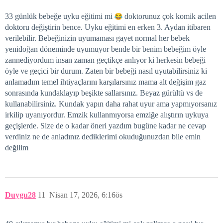
33 günlük bebeğe uyku eğitimi mi
doktorunuz çok komik acilen
doktoru değiştirin bence. Uyku eğitimi en erken 3. Aydan itibaren
verilebilir. Bebeğinizin uyumaması gayet normal her bebek
yenidoğan döneminde uyumuyor bende bir benim bebeğim öyle
zannediyordum insan zaman geçtikçe anlıyor ki herkesin bebeği
öyle ve geçici bir durum. Zaten bir bebeği nasıl uyutabilirsiniz ki
anlamadım temel ihtiyaçlarını karşılarsınız mama alt değişim gaz
sonrasında kundaklayıp beşikte sallarsınız. Beyaz gürültü vs de
kullanabilirsiniz. Kundak yapın daha rahat uyur ama yapmıyorsanız
irkilip uyanıyordur. Emzik kullanmıyorsa emziğe alıştırın uykuya
geçişlerde. Size de o kadar öneri yazdım bugüne kadar ne cevap
verdiniz ne de anladınız dediklerimi okuduğunuzdan bile emin
değilim
Duygu28
11
Nisan 17, 2026, 6:16ös